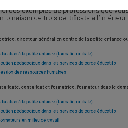
ici des exemples de professions que vous
mbinaison de trois certificats à l’intérieu
ectrice, directeur général en centre de la petite enfance o
ducation à la petite enfance (formation initiale)
outien pédagogique dans les services de garde éducatifs
estion des ressources humaines
sultante, consultant et formatrice, formateur dans le doma
ducation à la petite enfance (formation initiale)
outien pédagogique dans les services de garde éducatifs
ormateurs en milieu de travail