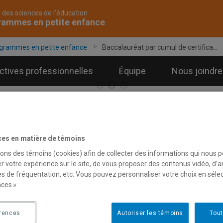
 des sciences de l'éducation
rammes en petite enfance
grammes en petite enfance
Baccalauréat par cumul de certifica...
ctives professionnelles
Équipe
Nous joindre
ces en matière de témoins
accalauréat par cumul de cer
sons des témoins (cookies) afin de collecter des informations qui nous 
r votre expérience sur le site, de vous proposer des contenus vidéo, d’a
es de fréquentation, etc. Vous pouvez personnaliser votre choix en séle
baccalauréat par cumul de certificats vise à former des profess
ces ».
ducation par le biais d’une riche formation multidisciplinaire, not
petite enfance.
érences
Autoriser les témoins
Tout