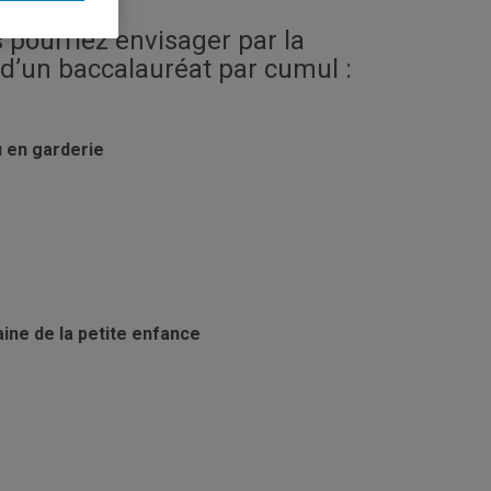
 pourriez envisager par la
r d’un baccalauréat par cumul :
u en garderie
ine de la petite enfance